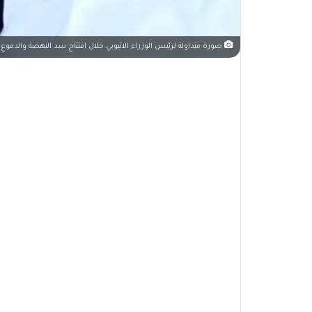
صورة متداولة لرئيس الوزراء الاثيوبي خلال افتتاح سد النهضة والدموع 