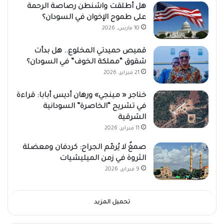
هل أطلقت واشنطن رصاصة الرحمة
على طموح الإخوان في السودان؟
10 مارس، 2026
قميص حميدتي المخلوع.. هل بدأت
شقوق “مملكة الخوف” في السودان؟
21 فبراير، 2026
خناجر « مينجي» ورهان أديس أبابا: قراءة
في تشريح “الخاصرة” السودانية
الشرقية
11 فبراير، 2026
صمغٌ لا يُرمّم الجراح: كردفان ومعضلة
الثروة في زمن الميليشيات
9 فبراير، 2026
تحميل المزيد