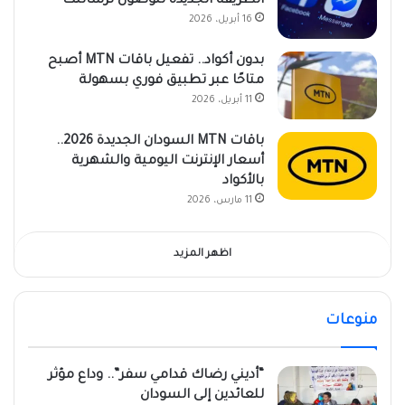
الطريقة الجديدة للوصول لرسائلك
16 أبريل، 2026
بدون أكواد.. تفعيل باقات MTN أصبح
متاحًا عبر تطبيق فوري بسهولة
11 أبريل، 2026
باقات MTN السودان الجديدة 2026..
أسعار الإنترنت اليومية والشهرية
بالأكواد
11 مارس، 2026
اظهر المزيد
منوعات
“أديني رضاك قدامي سفر”.. وداع مؤثر
للعائدين إلى السودان