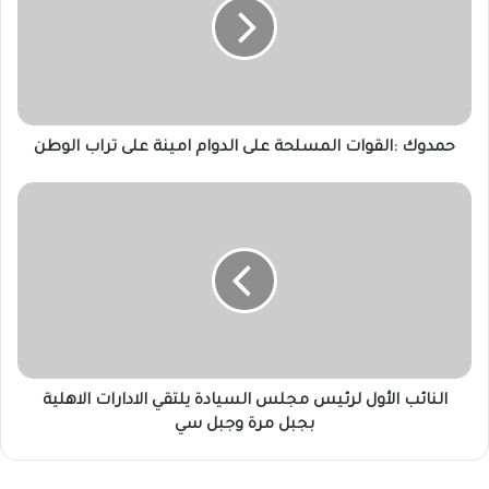
على
الدوام
امينة
على
تراب
الوطن
حمدوك :القوات المسلحة على الدوام امينة على تراب الوطن
النائب
الأول
لرئيس
مجلس
السيادة
يلتقي
الادارات
الاهلية
بجبل
مرة
النائب الأول لرئيس مجلس السيادة يلتقي الادارات الاهلية
وجبل
بجبل مرة وجبل سي
سي