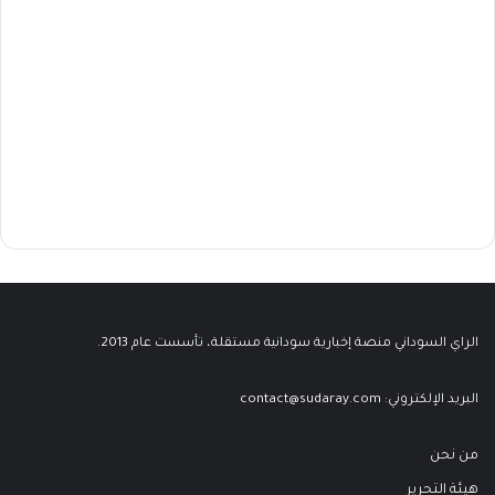
الراي السوداني منصة إخبارية سودانية مستقلة، تأسست عام 2013.
البريد الإلكتروني:
contact@sudaray.com
من نحن
هيئة التحرير