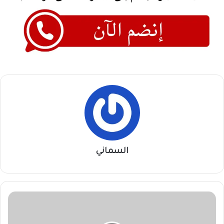
السماني
حمدوك
:القوات
المسلحة