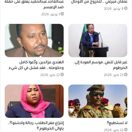
عثمان ميرغني .. للخروج من الأوحال
عبدالماجد عبدالحميد يعلق على حملة
ضد الإعيسر
9 يونيو، 2026
1 يونيو، 2026
غير قابل للنفي..موسم العودة إلى
الهندي عزالدين: ودِّعوا كامل
الخرطوم
وحكومته .. فقد فشل في كل شيء
23 مايو، 2026
22 مايو، 2026
لا تستطيع!!
إنتزاع مقر الطلاب..رجالة ولاشنو؟!..
ياوالى الخرطوم !!
22 مايو، 2026