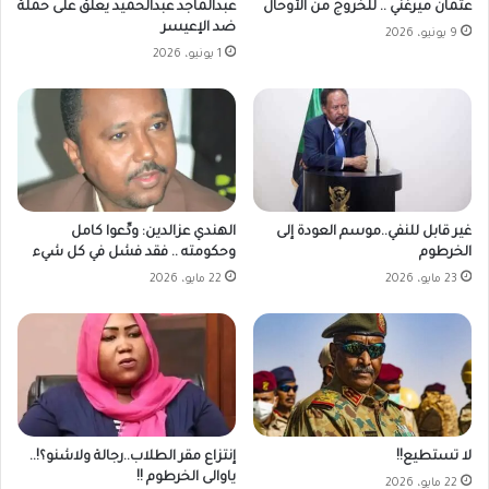
عثمان ميرغني .. للخروج من الأوحال
عبدالماجد عبدالحميد يعلق على حملة
ضد الإعيسر
9 يونيو، 2026
1 يونيو، 2026
غير قابل للنفي..موسم العودة إلى
الهندي عزالدين: ودِّعوا كامل
الخرطوم
وحكومته .. فقد فشل في كل شيء
23 مايو، 2026
22 مايو، 2026
لا تستطيع!!
إنتزاع مقر الطلاب..رجالة ولاشنو؟!..
ياوالى الخرطوم !!
22 مايو، 2026