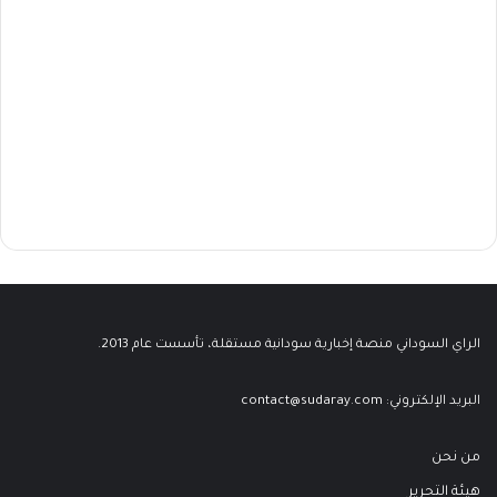
الراي السوداني منصة إخبارية سودانية مستقلة، تأسست عام 2013.
البريد الإلكتروني:
contact@sudaray.com
من نحن
هيئة التحرير