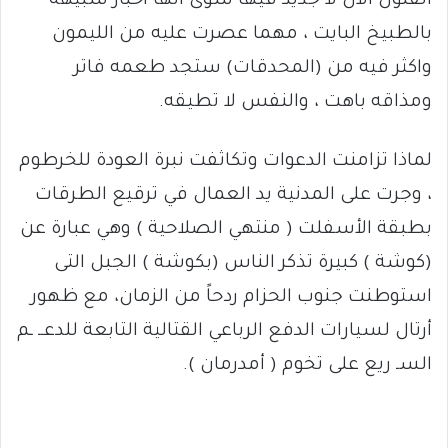
الفلول الان لا جديد فيها سوى انها اخبار شبيهة
بالطبيخ البايت ، مهما عصرت عليه من الليمون
واكثر فيه من (المحدقات) ستجد طعمه فاتر
ومذاقه باهت ، والنفس لا تطيقه.
لماذا تزامنت الدعوات وتكاثفت نبرة العودة للخرطوم
، وجرت على المدنية يد العمال في ترقيع الطرقات
بطبقة الأسفلت ( منتهي الصلاحية ) وهي عبارة عن
(كوشة ) كبيرة تذكر الناس (بكوشة ) الجبل التى
استوطنت جنوب الحزام ردحاً من الزمان، مع ظهور
أرتال لسيارات الدفع الرباعي القتالية التابعة للدعــ ـم
السـ ريع على تخوم ( أمدرمان ).