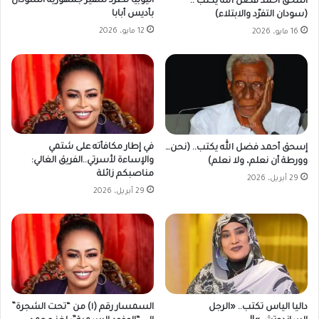
أثيوبيا تطرد سفير جمهورية السودان
اسحق احمد فضل الله يكتب ..
بأديس أبابا
(سودان التفرّد والابتلاء)
12 مايو، 2026
16 مايو، 2026
في إطار مكافأته على شتمي
إسحق أحمد فضل الله يكتب.. (نحن…
والإساءة لأسرتي..الفريق الغالي:
وورطة أن نعلم، ولا نعلم)
مناصبكم زائلة
29 أبريل، 2026
29 أبريل، 2026
السمسار رقم (١) من “تحت الشجرة”
داليا الياس تكتب.. «الرجل