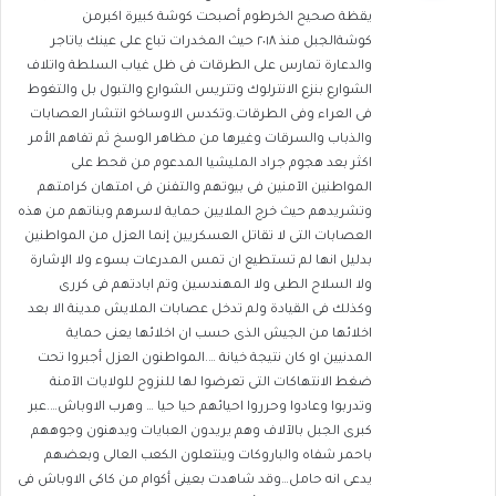
يقظة صحيح الخرطوم أصبحت كوشة كبيرة اكبرمن
كوشةالجبل منذ ٢٠١٨ حيث المخدرات تباع على عينك ياتاجر
والدعارة تمارس على الطرقات فى ظل غياب السلطة واتلاف
الشوارع بنزع الانترلوك وتتريس الشوارع والتبول بل والتغوط
فى العراء وفى الطرقات.وتكدس الاوساخو انتشار العصابات
والذباب والسرقات وغيرها من مظاهر الوسخ ثم تفاهم الأمر
اكثر بعد هجوم جراد المليشيا المدعوم من قحط على
المواطنين الآمنين فى بيوتهم والتفنن فى امتهان كرامتهم
وتشريدهم حيث خرج الملايين حماية لاسرهم وبناتهم من هذه
العصابات التى لا تقاتل العسكريين إنما العزل من المواطنين
بدليل انها لم تستطيع ان تمس المدرعات بسوء ولا الإشارة
ولا السلاح الطبى ولا المهندسين وتم ابادتهم فى كررى
وكذلك فى القيادة ولم تدخل عصابات الملايش مدينة الا بعد
اخلائها من الجيش الذى حسب ان اخلائها يعنى حماية
المدنيين او كان نتيجة خيانة ….المواطنون العزل أجبروا تحت
ضغط الانتهاكات التى تعرضوا لها للنزوح للولايات الآمنة
وتدربوا وعادوا وحرروا احيائهم حيا حيا … وهرب الاوباش….عبر
كبرى الجبل بالآلاف وهم يريدون العبايات ويدهنون وجوههم
باحمر شفاه والباروكات وينتعلون الكعب العالى وبعضهم
يدعى انه حامل…وقد شاهدت بعينى أكوام من كاكى الاوباش فى