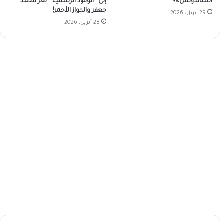
إلى “الوفود الرسمية”: لغز محمد
الساندوتش»!!
جعفر والجواز الأحمر!
29 أبريل، 2026
28 أبريل، 2026