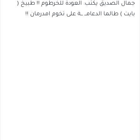
جمال الصديق يكتب: العودة للخرطوم !! طبيخ (
بايت ) طالما الدعامــ ــة على تخوم امدرمان !!