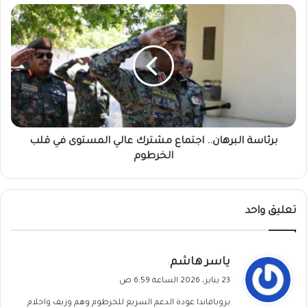
برئاسة
البرهان..
اجتماع
مشترك
عالي
المستوى
في
قلب
الخرطوم
برئاسة البرهان.. اجتماع مشترك عالي المستوى في قلب
الخرطوم
تعليق واحد
ي
ياسر هاشم
:
ق
23 يناير، 2026 الساعة 6:59 ص
و
بروباقاندا عودة الدعم السريع للخرطوم وهم وزيف واحلام
ل