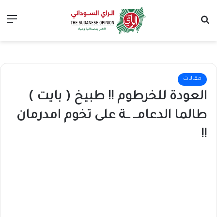
بحث عن
الق
مقالات
العودة للخرطوم !! طبيخ ( بايت )
طالما الدعامــ ــة على تخوم امدرمان
!!