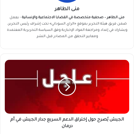
منى الطاهر
منى الطاهر – صحفية متخصصة في القضايا الاجتماعية والإنسانية
- يعمل
ضمن فريق
هيئة التحرير
بموقع «الراي السوداني» تحت إشراف رئيس التحرير،
ويشارك في إعداد ومراجعة المواد الإخبارية وفق السياسة التحريرية المعتمدة
ومعايير التحقق من المصادر قبل النشر.
الجيش
يُصرح
حول
إختراق
الدعم
السريع
جدار
الجيش
في
أم
الجيش يُصرح حول إختراق الدعم السريع جدار الجيش في أم
درمان
درمان