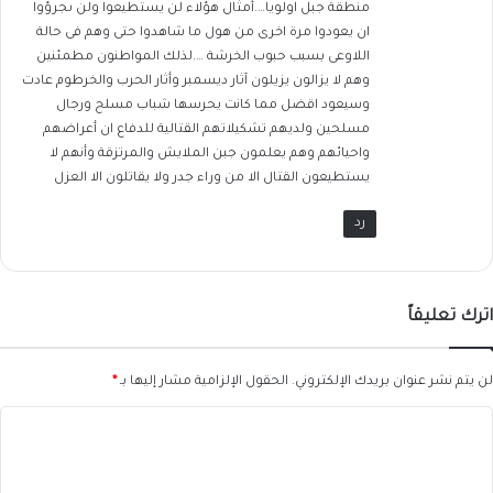
منطقة جبل اولويا….أمثال هؤلاء لن يستطيعوا ولن ىجرؤوا
ان يعودوا مرة اخرى من هول ما شاهدوا حتى وهم فى حالة
اللاوعى بسبب حبوب الخرشة ….لذلك المواطنون مطمئنين
وهم لا يزالون يزيلون آثار ديسمبر وأثار الحرب والخرطوم عادت
وسيعود اقضل مما كانت يحرسها شباب مسلح ورجال
مسلحين ولديهم تشكيلاتهم القتالية للدفاع ان أعراضهم
واحيائهم وهم يعلمون جبن الملايش والمرتزقة وأنهم لا
يستطيعون القتال الا من وراء جدر ولا يقاتلون الا العزل
رد
اترك تعليقاً
لن يتم نشر عنوان بريدك الإلكتروني.
الحقول الإلزامية مشار إليها بـ
*
ا
ل
ت