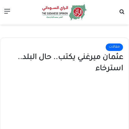
بحث عن
الق
مقالات
عثمان ميرغني يكتب.. حال البلد..
استرخاء