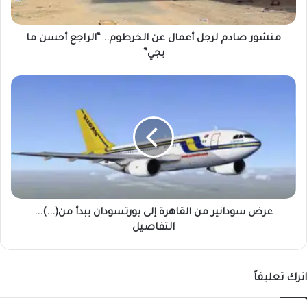
أحسن
ما
يجي”
منشور صادم لرجل أعمال عن الخرطوم.. “الراجع أحسن ما
يجي”
عرض
سودانير
من
القاهرة
إلى
بورتسودان
يبدأ
من(...)...
التفاصيل
عرض سودانير من القاهرة إلى بورتسودان يبدأ من(...)...
التفاصيل
اترك تعليقاً