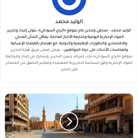
الوليد محمد
الوليد محمد - صحفي ومحرر عام بموقع «الراي السوداني»، يتولى إعداد وتحرير
المواد الإخبارية اليومية ومتابعة الأخبار العاجلة. يغطّي الشأن المحلي
والاقتصادي والتطورات الإقليمية والدولية، مع اهتمام بالقضايا الإنسانية
وانعكاسات الأحداث على حياة المواطنين
- يعمل ضمن فريق
هيئة التحرير
بموقع «الراي السوداني» تحت إشراف رئيس التحرير، ويشارك في إعداد ومراجعة
المواد الإخبارية وفق السياسة التحريرية المعتمدة ومعايير التحقق من المصادر
قبل النشر.
منشور
صادم
لرجل
أعمال
عن
الخرطوم..
“الراجع