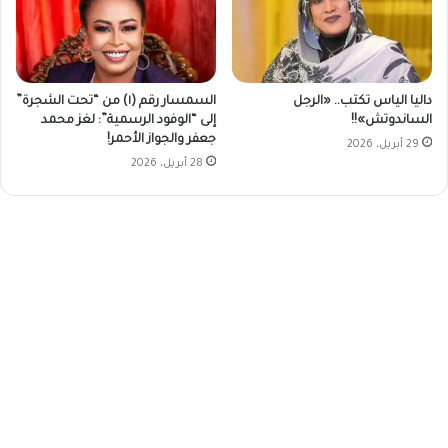
السمسار رقم (١) من “تحت الشجرة”
داليا الياس تكتب.. «الرجل
إلى “الوفود الرسمية”: لغز محمد
الساندوتش»!!
جعفر والجواز الأحمر!
29 أبريل، 2026
28 أبريل، 2026