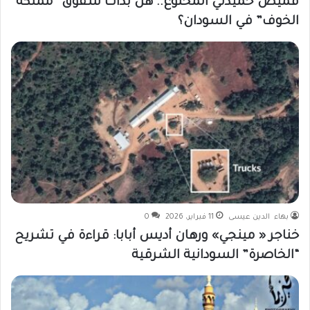
قميص حميدتي المخلوع.. هل بدأت شقوق “مملكة
الخوف” في السودان؟
بهاء الدين عيسى
11 فبراير، 2026
0
خناجر « مينجي» ورهان أديس أبابا: قراءة في تشريح
“الخاصرة” السودانية الشرقية