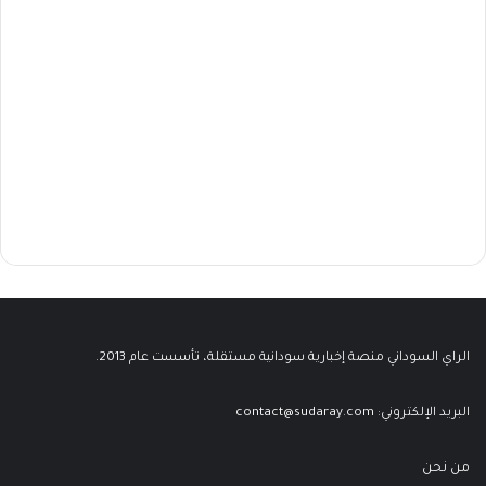
الراي السوداني منصة إخبارية سودانية مستقلة، تأسست عام 2013.
البريد الإلكتروني:
contact@sudaray.com
من نحن