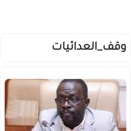
وقف_العدائيات