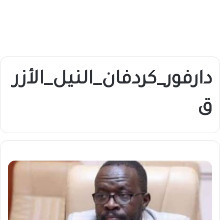
دارفور_كردفان_النيل_الأزر
ق