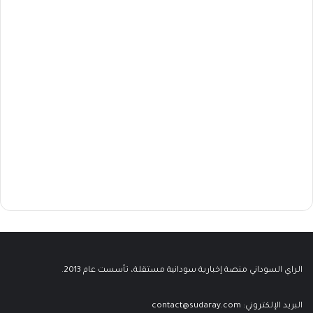
الراي السوداني منصة إخبارية سودانية مستقلة، تأسست عام 2013.
البريد الإلكتروني:
contact@sudaray.com