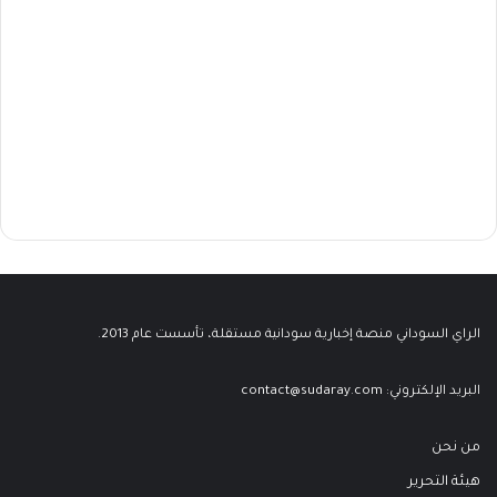
الراي السوداني منصة إخبارية سودانية مستقلة، تأسست عام 2013.
البريد الإلكتروني:
contact@sudaray.com
من نحن
هيئة التحرير