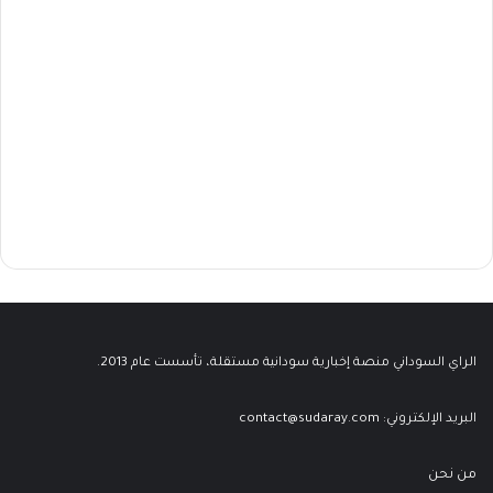
الراي السوداني منصة إخبارية سودانية مستقلة، تأسست عام 2013.
البريد الإلكتروني:
contact@sudaray.com
من نحن