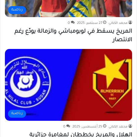
رياضية
محمد الكناني
27 سبتمبر، 2025
0
المريخ يسقط في لوبومباشي والزمالة يودّع رغم
الانتصار
رياضية
محمد الكناني
25 أغسطس، 2025
0
الهلال والمريخ يخططان لمغامرة جزائرية