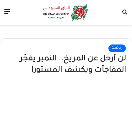
بحث عن
الق
رياضية
لن أرحل عن المريخ.. النمير يفجّر
المفاجآت ويكشف المستور!