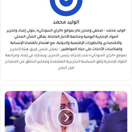
الوليد محمد
الوليد محمد - صحفي ومحرر عام بموقع «الراي السوداني»، يتولى إعداد وتحرير
المواد الإخبارية اليومية ومتابعة الأخبار العاجلة. يغطّي الشأن المحلي
والاقتصادي والتطورات الإقليمية والدولية، مع اهتمام بالقضايا الإنسانية
وانعكاسات الأحداث على حياة المواطنين
- يعمل ضمن فريق
هيئة التحرير
بموقع «الراي السوداني» تحت إشراف رئيس التحرير، ويشارك في إعداد ومراجعة
المواد الإخبارية وفق السياسة التحريرية المعتمدة ومعايير التحقق من المصادر
قبل النشر.
لمياء
كمال
ساتي
تقفز
إلى
القمة..
أول