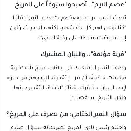
“عضم التيم”.. أصبحوا سيوفاً على المريخ
تحدث النمير عن ما وصفهم بـ”عضم التيم”، قائلاً:
“كنا نؤمن لهم كل حقوقهم، لكنهم اليوم يتحوّلون
إلى سيوف مسلطة على رقبة النادي”.
“فرية مؤلمة”.. والبيان المشترك
وصف النمير التشكيك في ولائه للمريخ بأنه “فرية
مؤلمة”، مضيفًا أن من ينتقدونه اليوم هم من دعوه
لإصدار بيان مشترك، قائلاً: “أخطأنا التقدير حينها،
ولكن التاريخ سيفصل”.
سؤال النمير الختامي: من يصرف على المريخ؟
واختتم رئيس نادي المريخ تصريحاته بسؤال صادم: