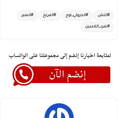
التش
الجزولي_نوح
المريخ
النمير
تمرد_اللاعبين