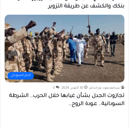
بنكك والكشف عن طريقة التزوير
اخبار السودان
عبدالمحمود نورالدائم
30 أكتوبر، 2024
0
تجازوت الجدل بشأن غيابها خلال الحرب.. الشرطة
السودانية.. عـودة الروح..