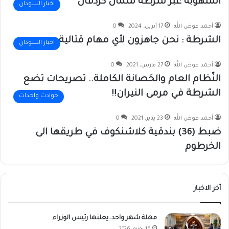
المنهوبة عبر شرطة شمال كردفان
اخبار السودان
أحمد عوض الله
17 أبريل، 2024
0
الشرطة : نحن جاهزون لأي مهام قتالية
اخبار السودان
أحمد عوض الله
27 مارس، 2021
0
النّظام العام والحَصانة الكاملة.. تصريحات تضع
الشرطة في مرمى النيران!!
حوادث واحداث
أحمد عوض الله
23 يناير، 2021
0
ضبط (36) بندقية كلاشنكوف في طريقها الى
الخرطوم
أخر الاخبار
مهلة شهر واحد..يعلنها رئيس الوزراء