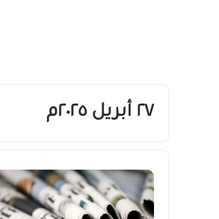
٢٧ أبريل ٢٠٢٥م