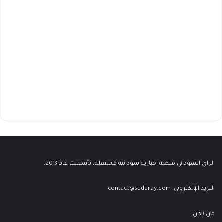
الراي السوداني منصة إخبارية سودانية مستقلة، تأسست عام 2013.
البريد الإلكتروني:
contact@sudaray.com
من نحن