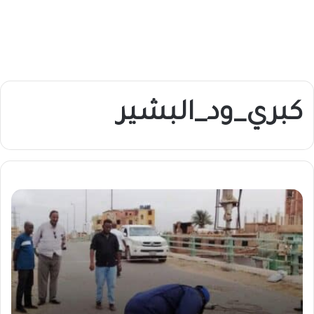
كبري_ود_البشير