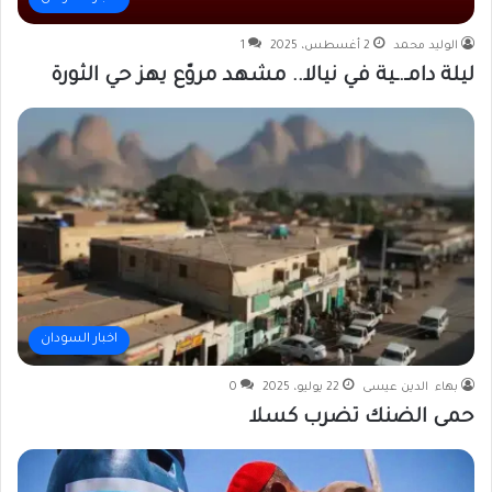
الوليد محمد
2 أغسطس، 2025
1
ليلة دامـ.ـية في نيالا.. مشهد مروّع يهز حي الثورة
اخبار السودان
بهاء الدين عيسى
22 يوليو، 2025
0
حمى الضنك تضرب كسلا