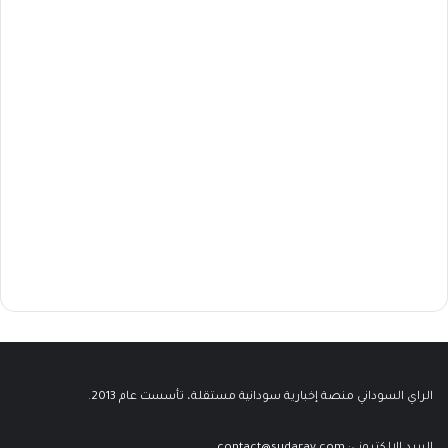
الراي السوداني منصة إخبارية سودانية مستقلة، تأسست عام 2013.