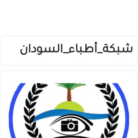
شبكة_أطباء_السودان