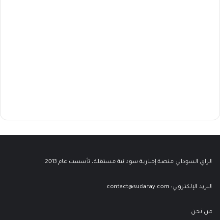
الراي السوداني منصة إخبارية سودانية مستقلة، تأسست عام 2013.
البريد الإلكتروني:
contact@sudaray.com
من نحن