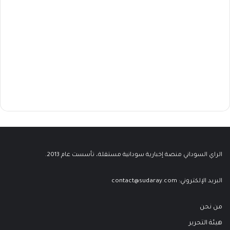
الراي السوداني منصة إخبارية سودانية مستقلة، تأسست عام 2013.
البريد الإلكتروني:
contact@sudaray.com
من نحن
هيئة التحرير