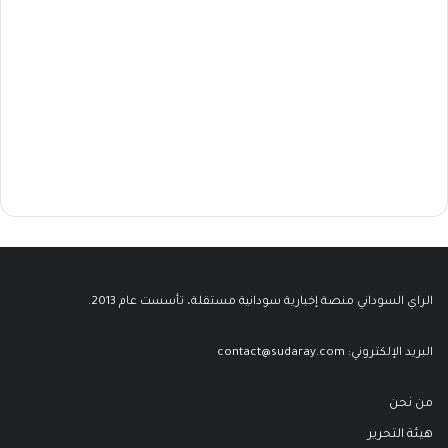
الراي السوداني منصة إخبارية سودانية مستقلة، تأسست عام 2013.
البريد الإلكتروني:
contact@sudaray.com
من نحن
هيئة التحرير