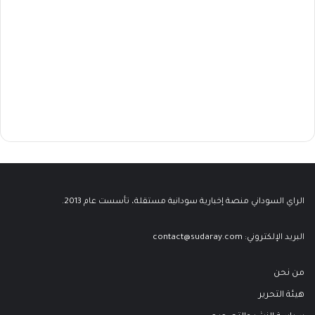
الراي السوداني منصة إخبارية سودانية مستقلة، تأسست عام 2013.
البريد الإلكتروني:
contact@sudaray.com
من نحن
هيئة التحرير