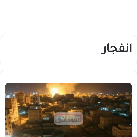
انفجار