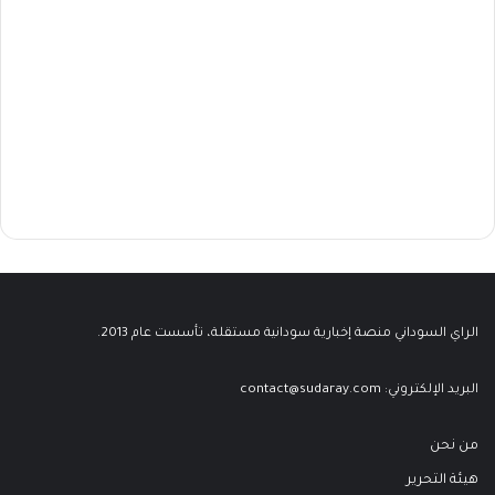
الراي السوداني منصة إخبارية سودانية مستقلة، تأسست عام 2013.
البريد الإلكتروني:
contact@sudaray.com
من نحن
هيئة التحرير