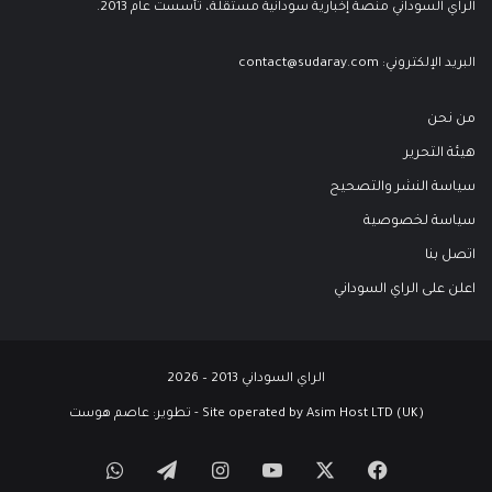
الراي السوداني منصة إخبارية سودانية مستقلة، تأسست عام 2013.
البريد الإلكتروني:
contact@sudaray.com
من نحن
هيئة التحرير
سياسة النشر والتصحيح
سياسة لخصوصية
اتصل بنا
اعلن على الراي السوداني
الراي السوداني 2013 – 2026
Site operated by Asim Host LTD (UK) - تطوير:
عاصم هوست
‫X
فيسبوك
‫YouTube
انستقرام
تيلقرام
واتساب