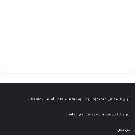
الراي السوداني منصة إخبارية سودانية مستقلة، تأسست عام 2013.
البريد الإلكتروني:
contact@sudaray.com
من نحن