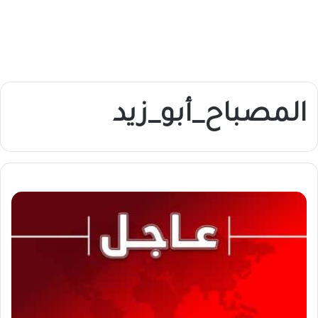
المصباح_أبو_زيد