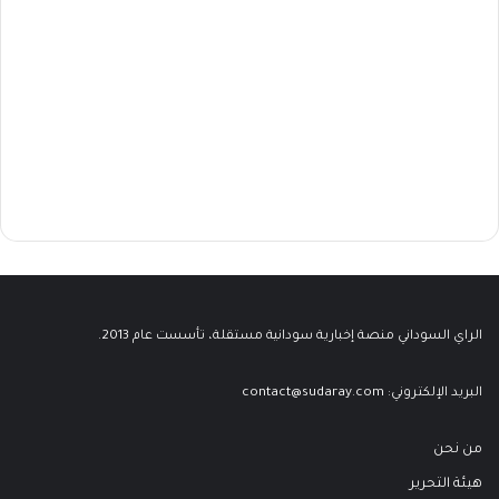
الراي السوداني منصة إخبارية سودانية مستقلة، تأسست عام 2013.
البريد الإلكتروني:
contact@sudaray.com
من نحن
هيئة التحرير