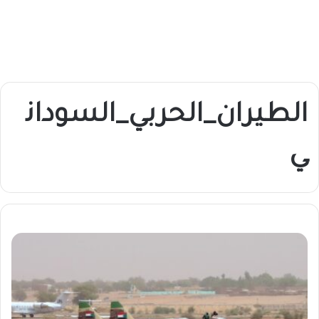
الطيران_الحربي_السودان
ي