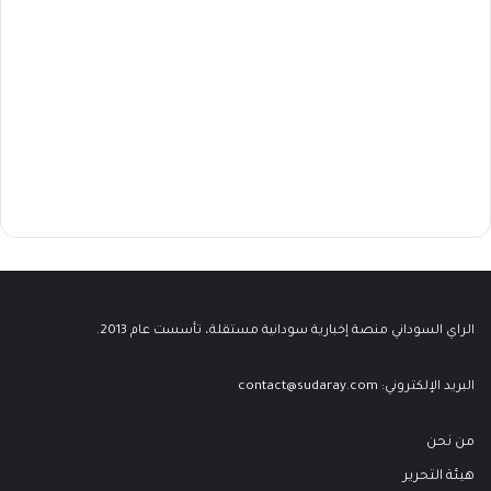
الراي السوداني منصة إخبارية سودانية مستقلة، تأسست عام 2013.
البريد الإلكتروني:
contact@sudaray.com
من نحن
هيئة التحرير