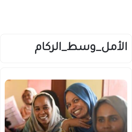
الأمل_وسط_الركام