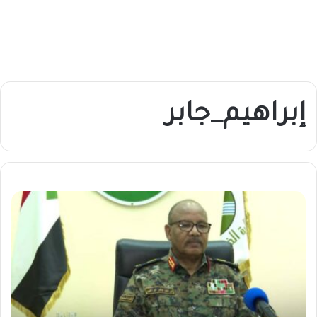
إبراهيم_جابر