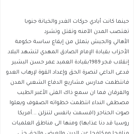
حينما كانت أيادي حركات الغدر والخيانة جنوبا
تغتصب المدن الآمنه وتقتل وتشرد
الأهالي والجيش يتملل من إيقاع ساسة حكومة
الأحزاب بقيادة الإمام الصادق المهدي لتشهد البلاد
إنقلاب فجر 1989بقيادة العميد عمر حسن البشير
فدعى الداعي لنصرة الحق وإعداد القوة لإرهاب العدو
فانتظمت مدارس مشاريع الدفاع الشعبي المدن
والفرقان فما ان سمع ذاك الفتى الأغبر الطيب
مصطفى النداء انتظمت خطواته الصفوف ويعلوا
صوت الحناجر (اقسمت يانفس لتنزلن ….أمريكا
روسيا قد دنا عذابها) ومنها الى مناطق العلميات
منافحا ومكافحا عن الدين والعرض والحق حتى