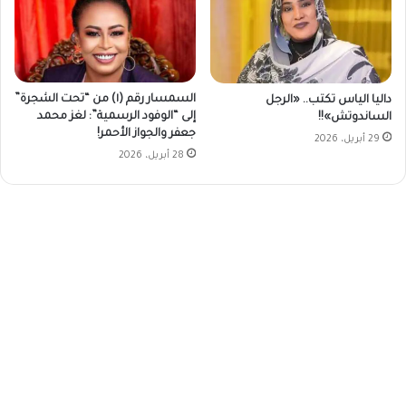
السمسار رقم (١) من “تحت الشجرة”
داليا الياس تكتب.. «الرجل
إلى “الوفود الرسمية”: لغز محمد
الساندوتش»!!
جعفر والجواز الأحمر!
29 أبريل، 2026
28 أبريل، 2026