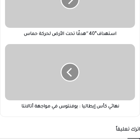
حماس
استهداف”40″هدفًا تحت الأرض لحركة حماس
نهائي
كأس
إيطاليا
:
يوفنتوس
في
مواجهة
أتالانتا
نهائي كأس إيطاليا : يوفنتوس في مواجهة أتالانتا
اترك تعليقاً