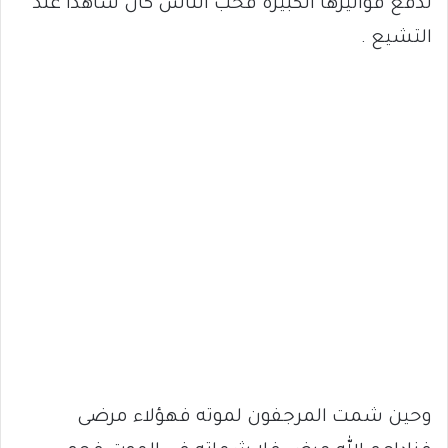
لدفع فواتيرها الكبيرة فحب الناس كان شاهدا عند
التشيع .
وحين شمت المرجفون لموته فهؤلاء مرضى