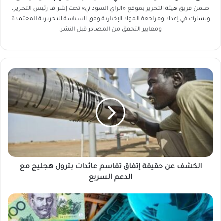
ضمن فريق
هيئة التحرير
بموقع «الراي السوداني» تحت إشراف رئيس التحرير،
ويشارك في إعداد ومراجعة المواد الإخبارية وفق السياسة التحريرية المعتمدة
ومعايير التحقق من المصادر قبل النشر.
الكشف
عن
حقيقة
إتفاق
تقاسم
عائدات
بترول
هجليج
مع
الدعم
الكشف عن حقيقة إتفاق تقاسم عائدات بترول هجليج مع
السريع
الدعم السريع
استقرار
مفاجئ
في