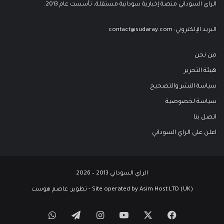
الراي السوداني منصة إخبارية سودانية مستقلة، تأسست عام 2013.
البريد الإلكتروني:
contact@sudaray.com
من نحن
هيئة التحرير
سياسة النشر والتصحيح
سياسة لخصوصية
اتصل بنا
اعلن على الراي السوداني
الراي السوداني 2013 – 2026
Site operated by Asim Host LTD (UK) - تطوير:
عاصم هوست
‫X
فيسبوك
‫YouTube
انستقرام
تيلقرام
واتساب