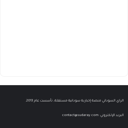
الراي السوداني منصة إخبارية سودانية مستقلة، تأسست عام 2013.
البريد الإلكتروني:
contact@sudaray.com