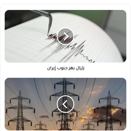
زلزال
يهز
جنوب
إيران
زلزال يهز جنوب إيران
تقدير
خسائر
كهرباء
الخرطوم
بـ468
مليون
دولار
وبشريات
بشأن