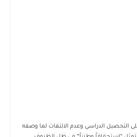
 على التحصيل الدراسي وعدم الالتفات لما وصفه
 تمثل “استحقاقاً وطنياً” في ظل الظروف