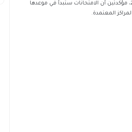
امتحانات الشهادة السودانية لعام 2026، مؤكدتين أن الامتحانات ستبدأ في موعدها
لمراكز المعتمدة.