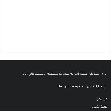
الراي السوداني منصة إخبارية سودانية مستقلة، تأسست عام 2013.
البريد الإلكتروني:
contact@sudaray.com
من نحن
هيئة التحرير