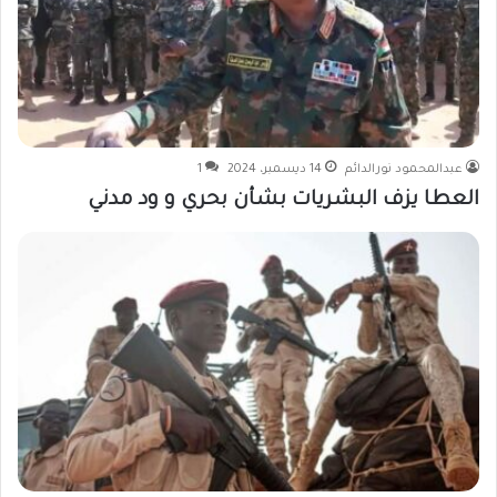
عبدالمحمود نورالدائم
14 ديسمبر، 2024
1
العطا يزف البشريات بشأن بحري و ود مدني