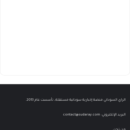
الراي السوداني منصة إخبارية سودانية مستقلة، تأسست عام 2013.
البريد الإلكتروني:
contact@sudaray.com
من نحن