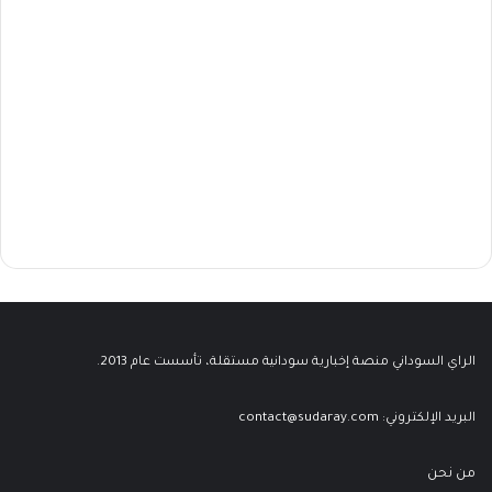
الراي السوداني منصة إخبارية سودانية مستقلة، تأسست عام 2013.
البريد الإلكتروني:
contact@sudaray.com
من نحن