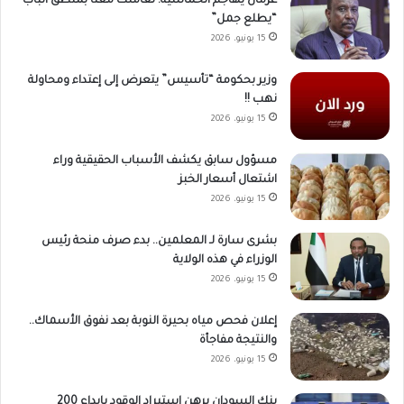
عرمان يهاجم الخماسية: تعاملت معنا بمنطق الباب
“يطلع جمل”
15 يونيو، 2026
وزير بحكومة “تأسيس” يتعرض إلى إعتداء ومحاولة
نهب !!
15 يونيو، 2026
مسؤول سابق يكشف الأسباب الحقيقية وراء
اشتعال أسعار الخبز
15 يونيو، 2026
بشرى سارة لـ المعلمين.. بدء صرف منحة رئيس
الوزراء في هذه الولاية
15 يونيو، 2026
إعلان فحص مياه بحيرة النوبة بعد نفوق الأسماك..
والنتيجة مفاجأة
15 يونيو، 2026
بنك السودان يرهن استيراد الوقود بإيداع 200