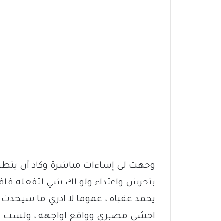
وجهت لي إساءات مباشرة وكاد أن يتطور
بتحرش واعتداء ولو لك شي لتفعله فافعل
يحمد عقباه ، عموما لا ادري ما سيحد
اخشي مصيري وواقع اواجهه ، ولست ش