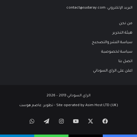
البريد الإلكتروني:
contact@sudaray.com
من نحن
هيئة التحرير
سياسة النشر والتصحيح
سياسة لخصوصية
اتصل بنا
اعلن على الراي السوداني
الراي السوداني 2013 – 2026
Site operated by Asim Host LTD (UK) - تطوير:
عاصم هوست
‫X
فيسبوك
‫YouTube
انستقرام
تيلقرام
واتساب