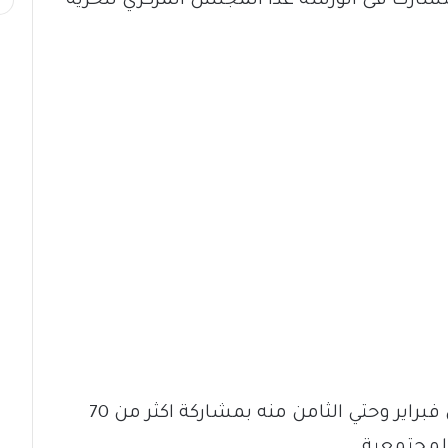
تشارك فى الورشة عدا المجلس المركزي للحرية
وقال أن الورشة ستنطلق في الأول من فبراير وحتي الثامن منه بمشاركة اكثر من 70
لمجتمعية.