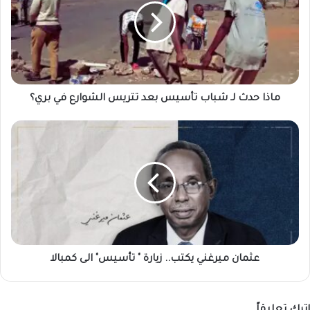
شباب
تأسيس
بعد
تتريس
الشوارع
في
بري؟
ماذا حدث لـ شباب تأسيس بعد تتريس الشوارع في بري؟
عثمان
ميرغني
يكتب..
زيارة
"
تأسيس"
الى
كمبالا
عثمان ميرغني يكتب.. زيارة " تأسيس" الى كمبالا