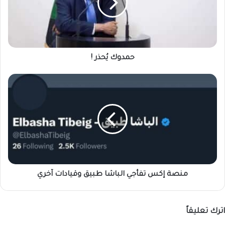
حمدوك يُحذر !
منصة
إكس
تفأجي
الباشا
طبيق
وقيادات
آخري
منصة إكس تفأجي الباشا طبيق وقيادات آخري
اترك تعليقاً