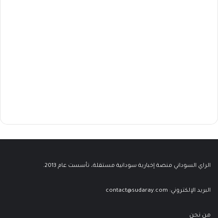
الراي السوداني منصة إخبارية سودانية مستقلة، تأسست عام 2013.
البريد الإلكتروني:
contact@sudaray.com
من نحن