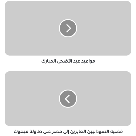
مواعيد
عيد
الأضحى
المبارك
مواعيد عيد الأضحى المبارك
قضية
السودانيين
العابرين
إلى
مصر
على
طاولة
مبعوث
البرهان
ومسئول
قضية السودانيين العابرين إلى مصر على طاولة مبعوث