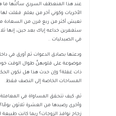
عند هذا المنعطف السردي سألتُها ما 
الأخريات وكوني آخر من يعلم. فقلت لها –
تعيش أكثر من ربع قرن من السعادة مع 
ستغفرين خداعه إياك بعد حين، إنها ثلاثو
في الصيدليات ..
ودعتها بصادق الدعوات ثم أورق في داخ
موضوعة على قلوبهنَّ طوال الوقت خوفا
ذات غفلة؟ وإن حدث هذا هل تكون الحكم
المساحات الخاصة إلى النصف فقط.
ثم، كيف تتحقق المساواة في المعاملة بي
وأخرى رصيدها من العشرة ثلاثون يومًا
زجاج نوافذ الزوجات؟ ربما كانت طبيعة