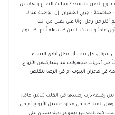
هو نوع الضرر بالضبط؟ فقالت الخداع وتهامس
 مناصحة – جربي الغفران، إن الواحدة منا لا
أكثر من رجل، وأنا على يقين من أنك
ن عاماً وليست ثلاثين كبسولة تُباع ـ كل يوم ـ
لي سؤال، هل يجب أن تظل أيادي النساء
ً من أخريات مجهولات قد يشاركنهن الأزواج
ة في هجران البيوت أم في الرضا بتقلص
ن رفيقة درب رصيدها في القلب ثلاثين عامًا،
؟ وهل المشكلة في قذارة غسيل الأزواج أم في
 الحب كعاطفة غير ديموقراطية تتغذى على