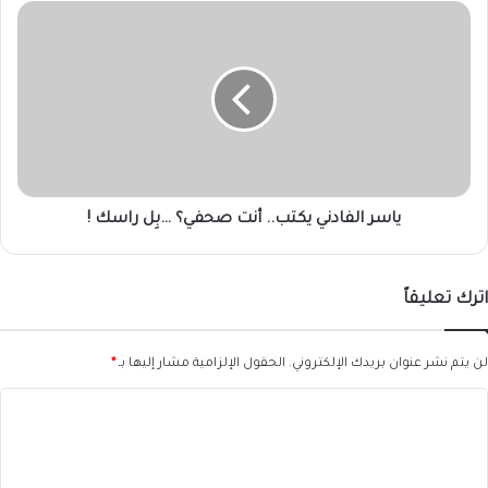
ياسر
الفادني
يكتب..
أنت
صحفي؟
…
بِل
راسك
!
ياسر الفادني يكتب.. أنت صحفي؟ …بِل راسك !
اترك تعليقاً
لن يتم نشر عنوان بريدك الإلكتروني.
الحقول الإلزامية مشار إليها بـ
*
ا
ل
ت