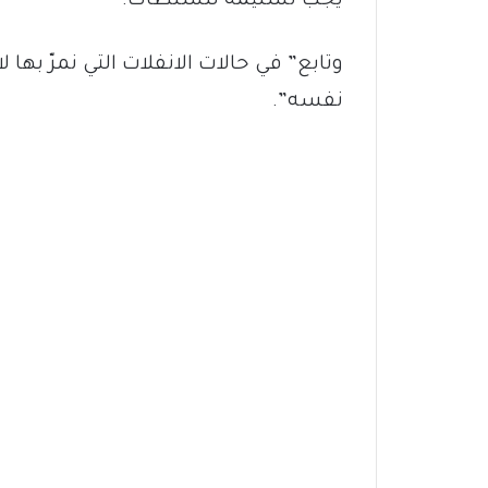
يجب تسليمه للسلطات.
وتابع” في حالات الانفلات التي نمرّ بها ل
نفسه”.