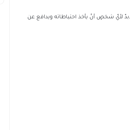
ابدّ لأيّ شخصٍ أنّ يأخذ احتياطاته ويدافع عن