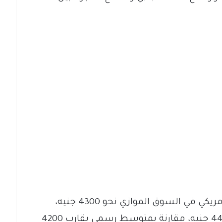
وبحسب متعاملين، بلغ سعر الدولار الأمريكي في السوق الموازي نحو 4300 جنيه،
ضمن نطاق تداول تراوح بين 4200 و4400 جنيه، مقارنة بمتوسط رسمي يقارب 4200