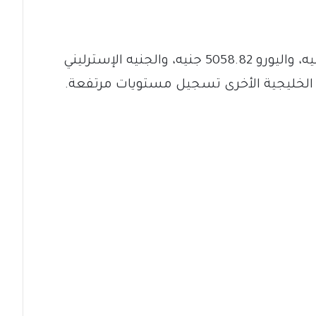
كما بلغ سعر الدرهم الإماراتي 1171.66 جنيه، واليورو 5058.82 جنيه، والجنيه الإسترليني