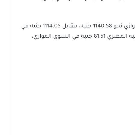
وسجل الريال السعودي في السوق الموازي نحو 1140.58 جنيه، مقابل 1114.05 جنيه في
التعاملات الرسمية، فيما بلغ سعر الجنيه المصري 81.51 جنيه في السوق الموازي،