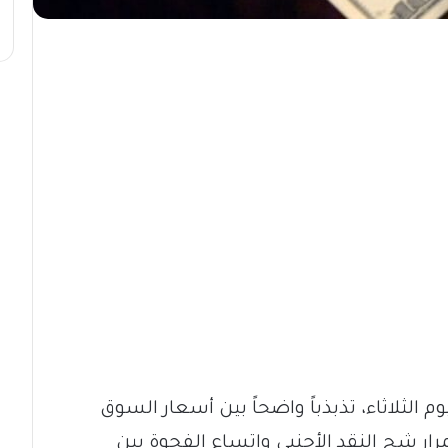
لثلاثاء، تذبذباً واضحاً بين أسعار السوق
ر شح النقد الأجنبي واتساع الفجوة بين