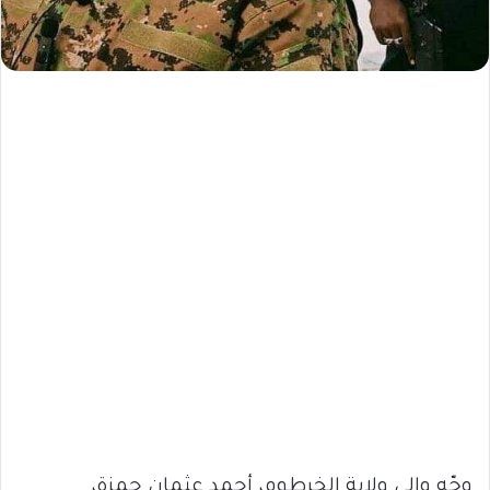
وجّه والي ولاية الخرطوم، أحمد عثمان حمزة،