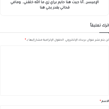
ومافي
الإعيسر...أنا جيت هنا حايم براي زي ما الله خلقني.. ومافي
قحاتي
قحاتي يقدر يجي هنا
يقدر
يجي
هنا
اترك تعليقاً
لن يتم نشر عنوان بريدك الإلكتروني.
الحقول الإلزامية مشار إليها بـ
*
ا
ل
ت
ع
ل
ي
ق
*
الاسم
*