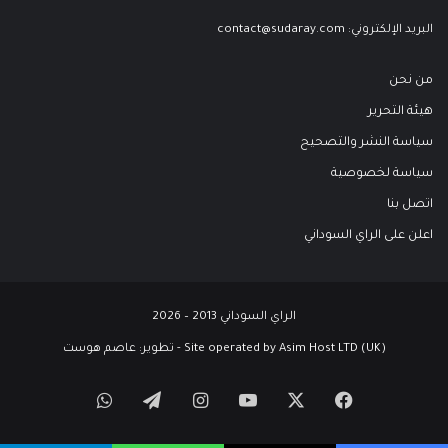
البريد الإلكتروني:
contact@sudaray.com
من نحن
هيئة التحرير
سياسة النشر والتصحيح
سياسة لخصوصية
اتصل بنا
اعلن على الراي السوداني
الراي السوداني 2013 – 2026
Site operated by Asim Host LTD (UK) - تطوير:
عاصم هوست
‫X
فيسبوك
‫YouTube
انستقرام
تيلقرام
واتساب