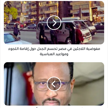
مفوضية
اللاجئين
في
مصر
تحسم
الجدل
حول
إقامة
اللجوء
ومواعيد
مفوضية اللاجئين في مصر تحسم الجدل حول إقامة اللجوء
العباسية
ومواعيد العباسية
الإعيسر...أنا
جيت
هنا
حايم
براي
زي
ما
الله
خلقني..