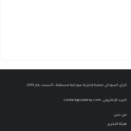
الراي السوداني منصة إخبارية سودانية مستقلة، تأسست عام 2013.
البريد الإلكتروني:
contact@sudaray.com
من نحن
هيئة التحرير