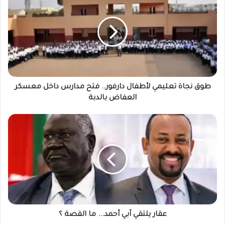
نجاة
تعليمي
لأطفال
دارفور..
فتح
مدارس
داخل
معسكر
العفاض
طوق نجاة تعليمي لأطفال دارفور.. فتح مدارس داخل معسكر
بالدبة
العفاض بالدبة
عقار
يلتقي
آبي
أحمد...
ما
القصة
؟
عقار يلتقي آبي أحمد... ما القصة ؟