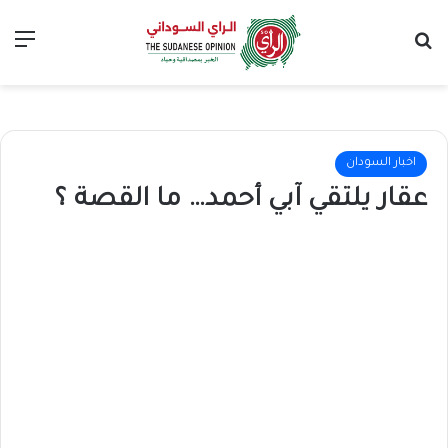
بحث عن
الق
اخبار السودان
عقار يلتقي آبي أحمد… ما القصة ؟