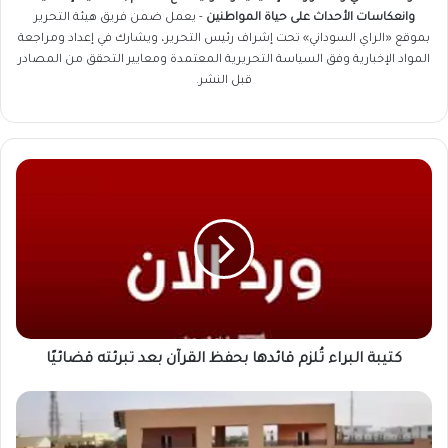
وانعكاسات الأحداث على حياة المواطنين
- يعمل ضمن فريق
هيئة التحرير
بموقع «الراي السوداني» تحت إشراف رئيس التحرير، ويشارك في إعداد ومراجعة
المواد الإخبارية وفق السياسة التحريرية المعتمدة ومعايير التحقق من المصادر
قبل النشر.
كتيبة
البراء
تُلزم
قائدها
بحفظ
القرآن
بعد
تبرئته
قضائيًا
كتيبة البراء تُلزم قائدها بحفظ القرآن بعد تبرئته قضائيًا
طوق
نجاة
تعليمي