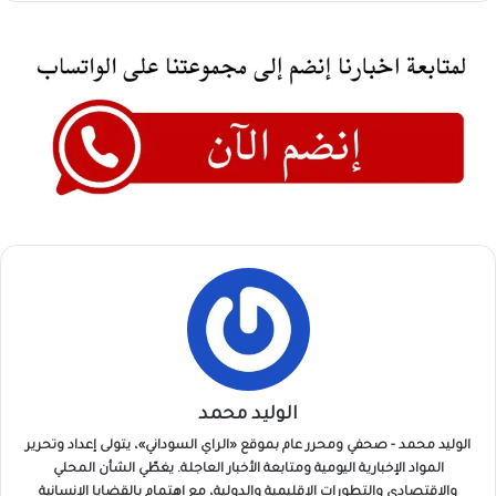
الوليد محمد
الوليد محمد - صحفي ومحرر عام بموقع «الراي السوداني»، يتولى إعداد وتحرير
المواد الإخبارية اليومية ومتابعة الأخبار العاجلة. يغطّي الشأن المحلي
والاقتصادي والتطورات الإقليمية والدولية، مع اهتمام بالقضايا الإنسانية